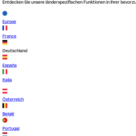
Entdecken Sie unsere länderspezifischen Funktionen in Ihrer bevor
Europe
France
Deutschland
España
Italia
Österreich
België
Portugal