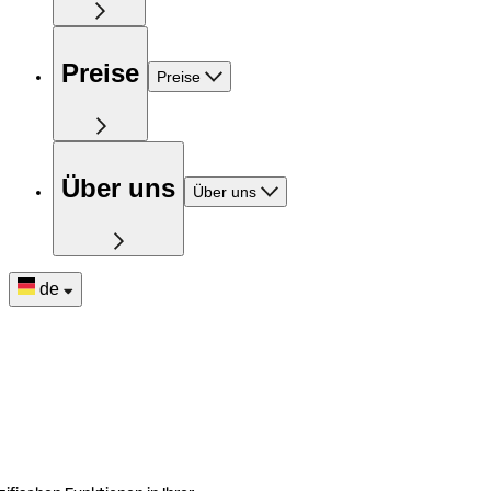
Preise
Preise
Über uns
Über uns
de