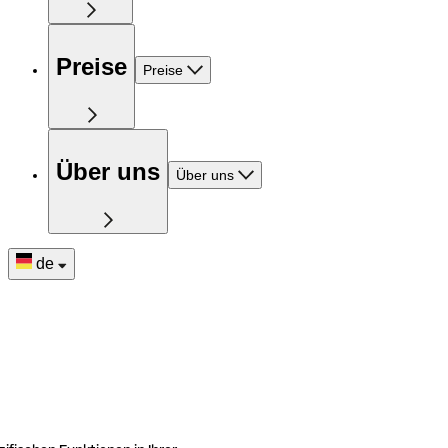
Preise
Preise
Über uns
Über uns
de