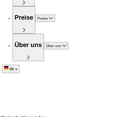
Preise
Preise
Über uns
Über uns
de