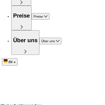
Preise
Preise
Über uns
Über uns
de