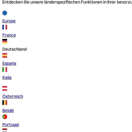
Entdecken Sie unsere länderspezifischen Funktionen in Ihrer bevor
Europe
France
Deutschland
España
Italia
Österreich
België
Portugal