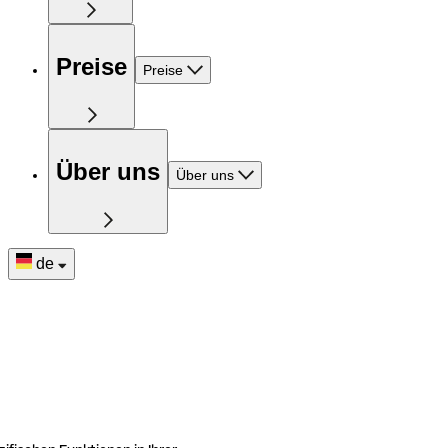
Preise
Preise
Über uns
Über uns
de