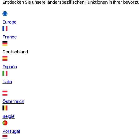
Entdecken Sie unsere länderspezifischen Funktionen in Ihrer bevor
Europe
France
Deutschland
España
Italia
Österreich
België
Portugal