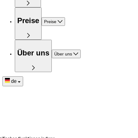
Preise
Preise
Über uns
Über uns
de