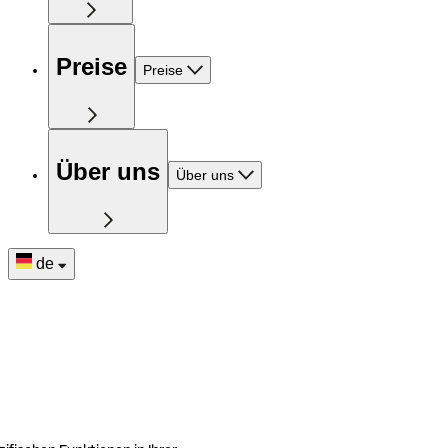
Preise
Preise
Über uns
Über uns
de