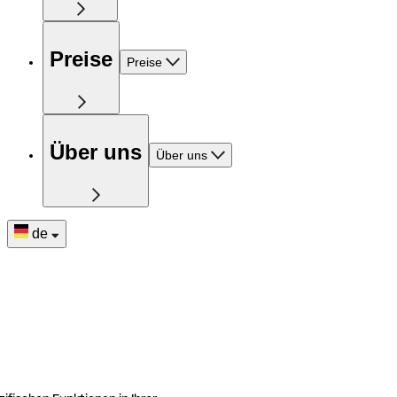
Preise
Preise
Über uns
Über uns
de