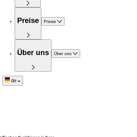
Preise
Preise
Über uns
Über uns
de