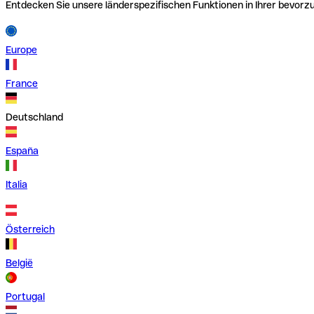
Entdecken Sie unsere länderspezifischen Funktionen in Ihrer bevor
Europe
France
Deutschland
España
Italia
Österreich
België
Portugal