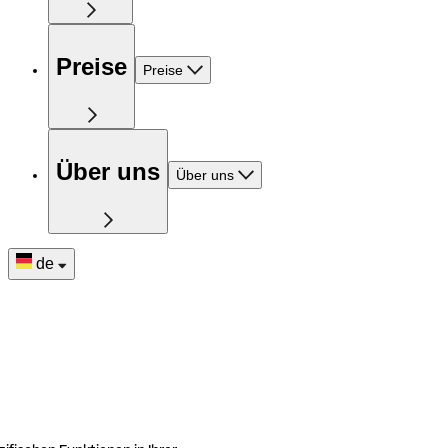
Preise
Preise
Über uns
Über uns
de