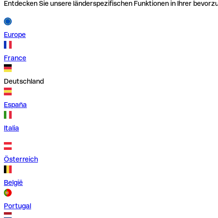
Entdecken Sie unsere länderspezifischen Funktionen in Ihrer bevor
Europe
France
Deutschland
España
Italia
Österreich
België
Portugal