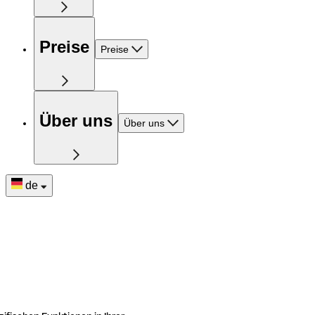
Preise
Preise
Über uns
Über uns
de