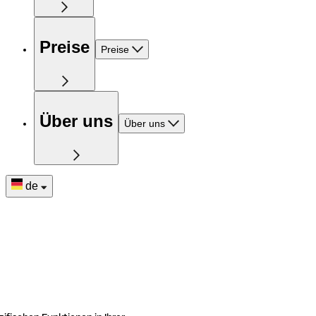
Preise
Preise
Über uns
Über uns
de