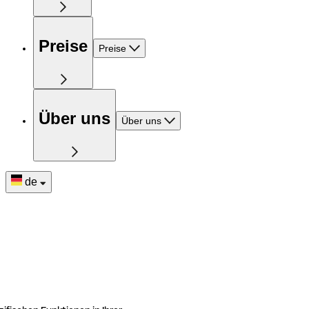
Preise
Preise
Über uns
Über uns
de