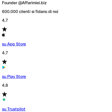
Founder @Affarimiei.biz
600.000 clienti si fidano di noi
4,7
su App Store
4,7
su Play Store
4.8
su Trustpilot