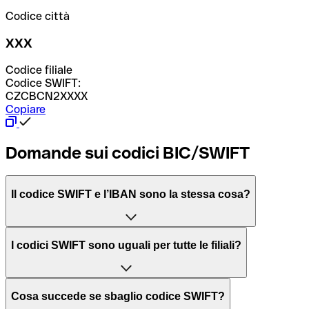
Codice città
XXX
Codice filiale
Codice SWIFT:
CZCBCN2XXXX
Copiare
Domande sui codici BIC/SWIFT
Il codice SWIFT e l’IBAN sono la stessa cosa?
L'acronimo SWIFT sta per “Society for Worldwide
I codici SWIFT sono uguali per tutte le filiali?
Interbank Financial Telecommunication”, una rete globale
per l’elaborazione dei pagamenti tra diversi Paesi.
Dipende dalle banche. In alcuni casi le banche utilizzano
Cosa succede se sbaglio codice SWIFT?
lo stesso codice SWIFT per filiali diverse. In altri casi, le