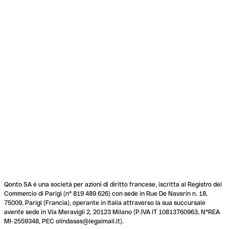
Qonto SA é una società per azioni di diritto francese, iscritta al Registro del
Commercio di Parigi (n° 819 489 626) con sede in Rue De Navarin n. 18,
75009, Parigi (Francia), operante in Italia attraverso la sua succursale
avente sede in Via Meravigli 2, 20123 Milano (P.IVA IT 10813760963, N°REA
MI-2559348, PEC olindasas@legalmail.it).