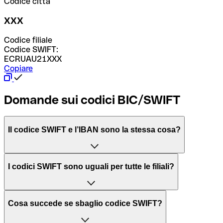
Codice città
XXX
Codice filiale
Codice SWIFT:
ECRUAU21XXX
Copiare
Domande sui codici BIC/SWIFT
Il codice SWIFT e l’IBAN sono la stessa cosa?
L'acronimo SWIFT sta per “Society for Worldwide
I codici SWIFT sono uguali per tutte le filiali?
Interbank Financial Telecommunication”, una rete globale
per l’elaborazione dei pagamenti tra diversi Paesi.
Dipende dalle banche. In alcuni casi le banche utilizzano
Cosa succede se sbaglio codice SWIFT?
lo stesso codice SWIFT per filiali diverse. In altri casi, le
Il BIC, invece, sta per “Bank Identifier Code” ed è una
banche preferiscono avere un codice SWIFT dedicato per