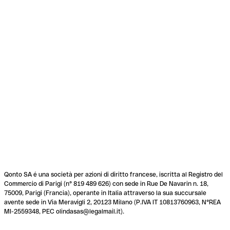
Qonto SA é una società per azioni di diritto francese, iscritta al Registro del
Commercio di Parigi (n° 819 489 626) con sede in Rue De Navarin n. 18,
75009, Parigi (Francia), operante in Italia attraverso la sua succursale
avente sede in Via Meravigli 2, 20123 Milano (P.IVA IT 10813760963, N°REA
MI-2559348, PEC olindasas@legalmail.it).