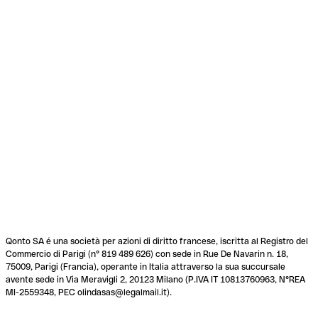
Qonto SA é una società per azioni di diritto francese, iscritta al Registro del
Commercio di Parigi (n° 819 489 626) con sede in Rue De Navarin n. 18,
75009, Parigi (Francia), operante in Italia attraverso la sua succursale
avente sede in Via Meravigli 2, 20123 Milano (P.IVA IT 10813760963, N°REA
MI-2559348, PEC olindasas@legalmail.it).