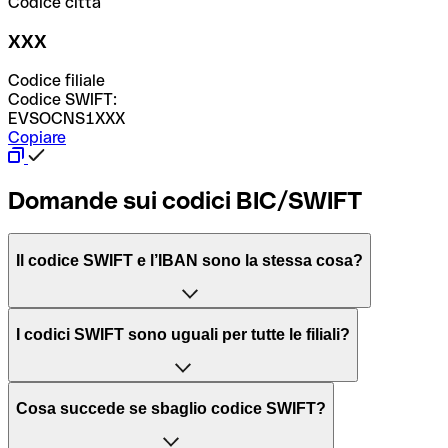
Codice città
XXX
Codice filiale
Codice SWIFT:
EVSOCNS1XXX
Copiare
Domande sui codici BIC/SWIFT
Il codice SWIFT e l’IBAN sono la stessa cosa?
L'acronimo SWIFT sta per “Society for Worldwide
I codici SWIFT sono uguali per tutte le filiali?
Interbank Financial Telecommunication”, una rete globale
per l’elaborazione dei pagamenti tra diversi Paesi.
Dipende dalle banche. In alcuni casi le banche utilizzano
Cosa succede se sbaglio codice SWIFT?
lo stesso codice SWIFT per filiali diverse. In altri casi, le
Il BIC, invece, sta per “Bank Identifier Code” ed è una
banche preferiscono avere un codice SWIFT dedicato per