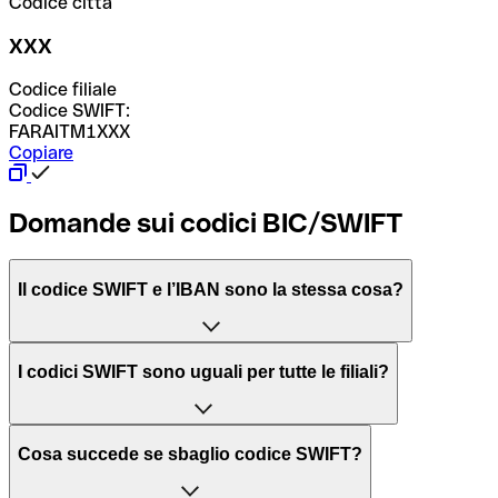
Codice città
XXX
Codice filiale
Codice SWIFT:
FARAITM1XXX
Copiare
Domande sui codici BIC/SWIFT
Il codice SWIFT e l’IBAN sono la stessa cosa?
L'acronimo SWIFT sta per “Society for Worldwide
I codici SWIFT sono uguali per tutte le filiali?
Interbank Financial Telecommunication”, una rete globale
per l’elaborazione dei pagamenti tra diversi Paesi.
Dipende dalle banche. In alcuni casi le banche utilizzano
Cosa succede se sbaglio codice SWIFT?
lo stesso codice SWIFT per filiali diverse. In altri casi, le
Il BIC, invece, sta per “Bank Identifier Code” ed è una
banche preferiscono avere un codice SWIFT dedicato per