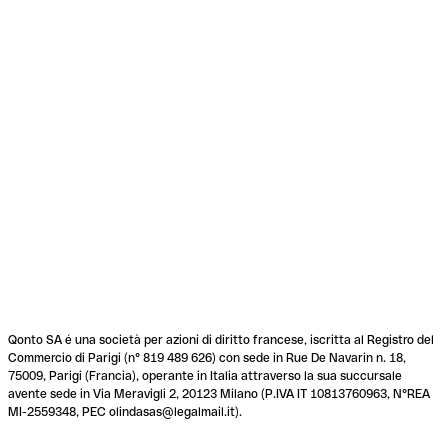
Qonto SA é una società per azioni di diritto francese, iscritta al Registro del
Commercio di Parigi (n° 819 489 626) con sede in Rue De Navarin n. 18,
75009, Parigi (Francia), operante in Italia attraverso la sua succursale
avente sede in Via Meravigli 2, 20123 Milano (P.IVA IT 10813760963, N°REA
MI-2559348, PEC olindasas@legalmail.it).