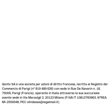
Qonto SA é una società per azioni di diritto francese, iscritta al Registro del
Commercio di Parigi (n° 819 489 626) con sede in Rue De Navarin n. 18,
75009, Parigi (Francia), operante in Italia attraverso la sua succursale
avente sede in Via Meravigli 2, 20123 Milano (P.IVA IT 10813760963, N°REA
MI-2559348, PEC olindasas@legalmail.it).