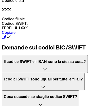
Codice città
XXX
Codice filiale
Codice SWIFT:
FERELUL1XXX
Copiare
Domande sui codici BIC/SWIFT
Il codice SWIFT e l’IBAN sono la stessa cosa?
L'acronimo SWIFT sta per “Society for Worldwide
I codici SWIFT sono uguali per tutte le filiali?
Interbank Financial Telecommunication”, una rete globale
per l’elaborazione dei pagamenti tra diversi Paesi.
Dipende dalle banche. In alcuni casi le banche utilizzano
Cosa succede se sbaglio codice SWIFT?
lo stesso codice SWIFT per filiali diverse. In altri casi, le
Il BIC, invece, sta per “Bank Identifier Code” ed è una
banche preferiscono avere un codice SWIFT dedicato per