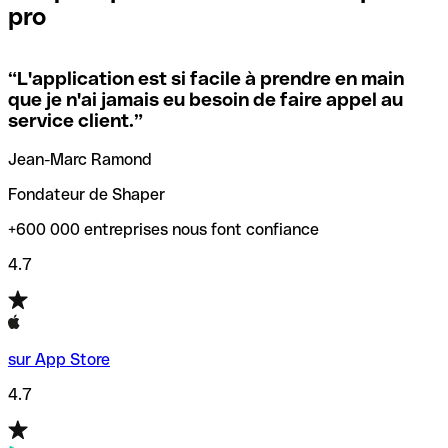
pro
locales.
Pour éviter ces erreurs, Qonto a créé un outil de
vérification/recherche de codes SWIFT. Ainsi, vous pouvez
“
L'application est si facile à prendre en main
Si vous n'êtes pas sûr du code SWIFT que vous devriez
trouver et vérifier vos codes SWIFT avant de réaliser vos
que je n'ai jamais eu besoin de faire appel au
utiliser, nous avons développé un outil de recherche de
transferts d’argent.
service client.
”
codes SWIFT par nom de banque.
Jean-Marc Ramond
Fondateur de Shaper
+600 000 entreprises nous font confiance
4.7
sur App Store
4.7