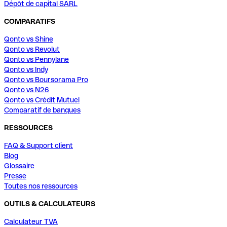
Dépôt de capital SARL
COMPARATIFS
Qonto vs Shine
Qonto vs Revolut
Qonto vs Pennylane
Qonto vs Indy
Qonto vs Boursorama Pro
Qonto vs N26
Qonto vs Crédit Mutuel
Comparatif de banques
RESSOURCES
FAQ & Support client
Blog
Glossaire
Presse
Toutes nos ressources
OUTILS & CALCULATEURS
Calculateur TVA