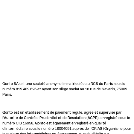
Qonto SA est une société anonyme immatriculée au RCS de Paris sous le
numéro 819 489 626 et ayant son siège social au 18 rue de Navarin, 75009
Paris.
Qonto est un établissement de paiement régulé, agréé et supervisé par
l'Autorité de Contrôle Prudentiel et de Résolution (ACPR), enregistré sous le
numéro CIB 16958. Qonto est également enregistré en qualité
d’intermédiaire sous le numéro 18004091 auprès de l’ORIAS (Organisme pour
le registre des intermédiaires en Assurances, plus de détails sur