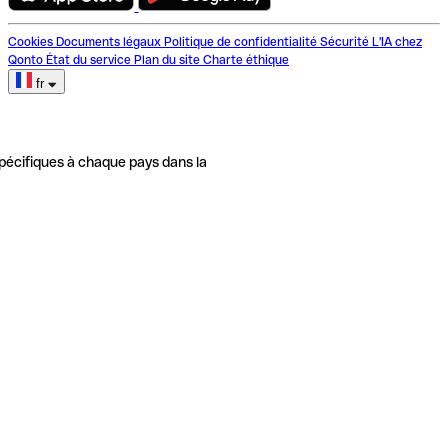
Cookies
Documents légaux
Politique de confidentialité
Sécurité
L'IA chez
Qonto
État du service
Plan du site
Charte éthique
fr
pécifiques à chaque pays dans la