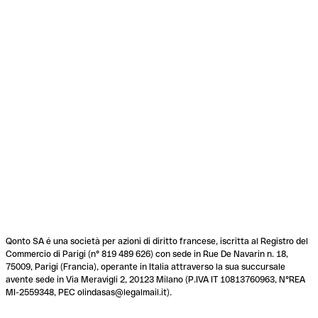
Qonto SA é una società per azioni di diritto francese, iscritta al Registro del
Commercio di Parigi (n° 819 489 626) con sede in Rue De Navarin n. 18,
75009, Parigi (Francia), operante in Italia attraverso la sua succursale
avente sede in Via Meravigli 2, 20123 Milano (P.IVA IT 10813760963, N°REA
MI-2559348, PEC olindasas@legalmail.it).