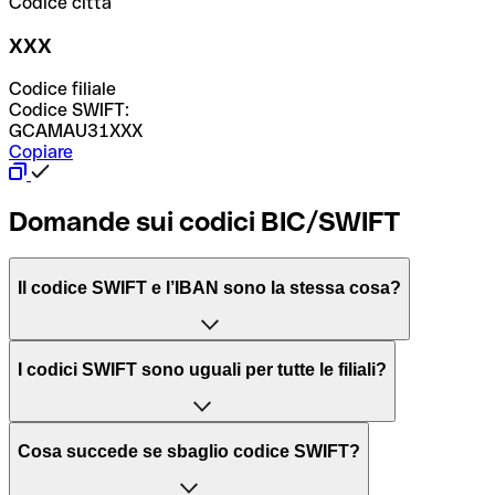
Codice città
XXX
Codice filiale
Codice SWIFT:
GCAMAU31XXX
Copiare
Domande sui codici BIC/SWIFT
Il codice SWIFT e l’IBAN sono la stessa cosa?
L'acronimo SWIFT sta per “Society for Worldwide
I codici SWIFT sono uguali per tutte le filiali?
Interbank Financial Telecommunication”, una rete globale
per l’elaborazione dei pagamenti tra diversi Paesi.
Dipende dalle banche. In alcuni casi le banche utilizzano
Cosa succede se sbaglio codice SWIFT?
lo stesso codice SWIFT per filiali diverse. In altri casi, le
Il BIC, invece, sta per “Bank Identifier Code” ed è una
banche preferiscono avere un codice SWIFT dedicato per