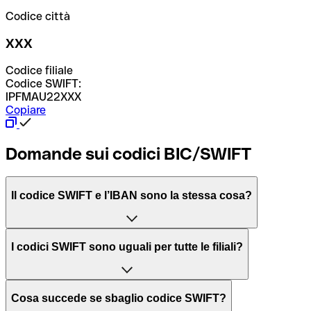
Codice città
XXX
Codice filiale
Codice SWIFT:
IPFMAU22XXX
Copiare
Domande sui codici BIC/SWIFT
Il codice SWIFT e l’IBAN sono la stessa cosa?
L'acronimo SWIFT sta per “Society for Worldwide
I codici SWIFT sono uguali per tutte le filiali?
Interbank Financial Telecommunication”, una rete globale
per l’elaborazione dei pagamenti tra diversi Paesi.
Dipende dalle banche. In alcuni casi le banche utilizzano
Cosa succede se sbaglio codice SWIFT?
lo stesso codice SWIFT per filiali diverse. In altri casi, le