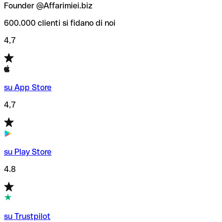
Founder @Affarimiei.biz
600.000 clienti si fidano di noi
4,7
su App Store
4,7
su Play Store
4.8
su Trustpilot