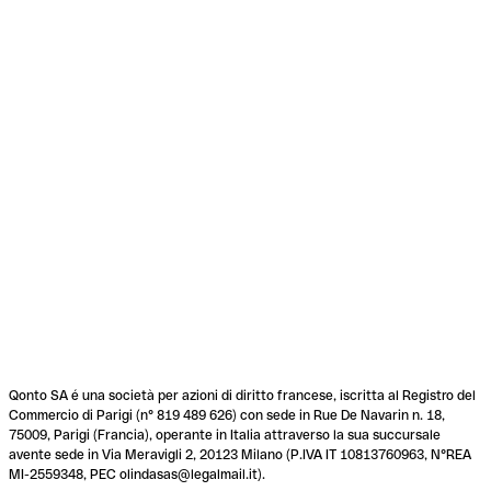
Qonto SA é una società per azioni di diritto francese, iscritta al Registro del
Commercio di Parigi (n° 819 489 626) con sede in Rue De Navarin n. 18,
75009, Parigi (Francia), operante in Italia attraverso la sua succursale
avente sede in Via Meravigli 2, 20123 Milano (P.IVA IT 10813760963, N°REA
MI-2559348, PEC olindasas@legalmail.it).