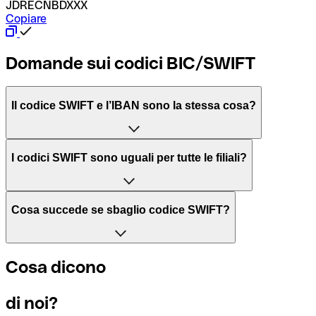
JDRECNBDXXX
Copiare
Domande sui codici BIC/SWIFT
Il codice SWIFT e l’IBAN sono la stessa cosa?
L'acronimo SWIFT sta per “Society for Worldwide Interbank 
I codici SWIFT sono uguali per tutte le filiali?
Il BIC, invece, sta per “Bank Identifier Code” ed è una sequ
Dipende dalle banche. In alcuni casi le banche utilizzano lo
Cosa succede se sbaglio codice SWIFT?
filiale.
Se per caso invii un pagamento a un codice SWIFT esistente
Cosa dicono
Per sapere a quale filiale fa riferimento un codice SWIFT, è 
Altrimenti significa che è il codice di una delle filiali locali.
di noi?
Se ti accorgi di aver usato un codice SWIFT sbagliato, cont