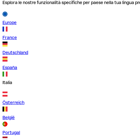
Esplora le nostre funzionalità specifiche per paese nella tua lingua pr
Europe
France
Deutschland
España
Italia
Österreich
België
Portugal