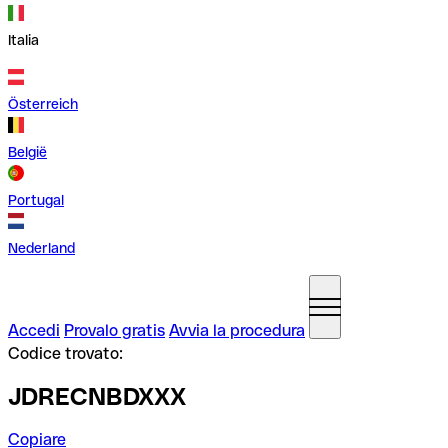
Italia
Österreich
België
Portugal
Nederland
Accedi
Provalo gratis
Avvia la procedura
Codice trovato:
JDRECNBDXXX
Copiare