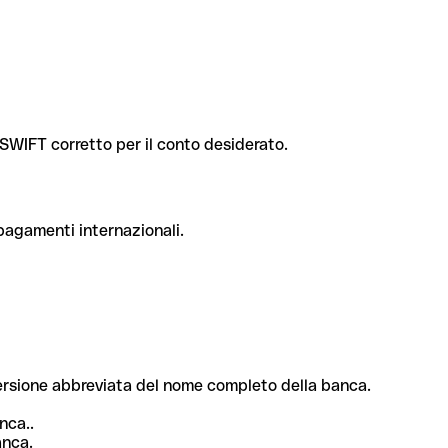
e SWIFT corretto per il conto desiderato.
 pagamenti internazionali.
 versione abbreviata del nome completo della banca.
nca..
anca.