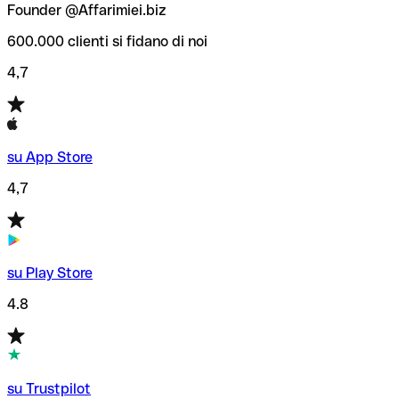
Founder @Affarimiei.biz
600.000 clienti si fidano di noi
4,7
su App Store
4,7
su Play Store
4.8
su Trustpilot