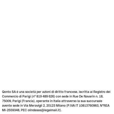
Qonto SA é una società per azioni di diritto francese, iscritta al Registro del
Commercio di Parigi (n° 819 489 626) con sede in Rue De Navarin n. 18,
75009, Parigi (Francia), operante in Italia attraverso la sua succursale
avente sede in Via Meravigli 2, 20123 Milano (P.IVA IT 10813760963, N°REA
MI-2559348, PEC olindasas@legalmail.it).