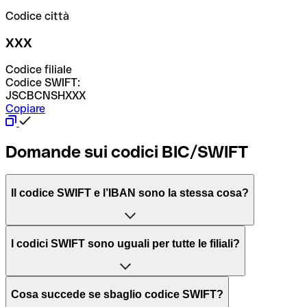
Codice città
XXX
Codice filiale
Codice SWIFT:
JSCBCNSHXXX
Copiare
Domande sui codici BIC/SWIFT
Il codice SWIFT e l’IBAN sono la stessa cosa?
L'acronimo SWIFT sta per “Society for Worldwide
I codici SWIFT sono uguali per tutte le filiali?
Interbank Financial Telecommunication”, una rete globale
per l’elaborazione dei pagamenti tra diversi Paesi.
Dipende dalle banche. In alcuni casi le banche utilizzano
Cosa succede se sbaglio codice SWIFT?
lo stesso codice SWIFT per filiali diverse. In altri casi, le