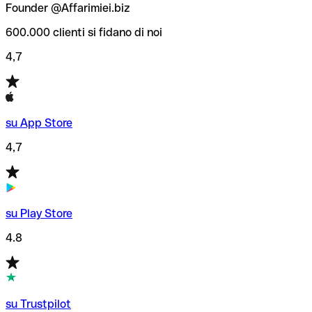
Founder @Affarimiei.biz
600.000 clienti si fidano di noi
4,7
su App Store
4,7
su Play Store
4.8
su Trustpilot