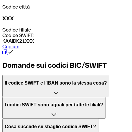
Codice città
XXX
Codice filiale
Codice SWIFT:
KAAIDK21XXX
Copiare
Domande sui codici BIC/SWIFT
Il codice SWIFT e l’IBAN sono la stessa cosa?
L'acronimo SWIFT sta per “Society for Worldwide
I codici SWIFT sono uguali per tutte le filiali?
Interbank Financial Telecommunication”, una rete globale
per l’elaborazione dei pagamenti tra diversi Paesi.
Dipende dalle banche. In alcuni casi le banche utilizzano
Cosa succede se sbaglio codice SWIFT?
lo stesso codice SWIFT per filiali diverse. In altri casi, le