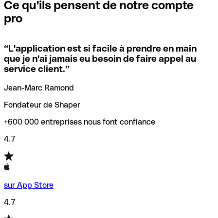
que vous avez le code SWIFT du siège social. Sinon, cela
l’annulation de la transaction.
Ce qu'ils pensent de notre compte
signifie que vous avez le code de l'une des succursales
pro
locales.
Pour éviter ces erreurs, Qonto a créé un outil de
vérification/recherche de codes SWIFT. Ainsi, vous pouvez
“
L'application est si facile à prendre en main
Si vous n'êtes pas sûr du code SWIFT que vous devriez
trouver et vérifier vos codes SWIFT avant de réaliser vos
que je n'ai jamais eu besoin de faire appel au
utiliser, nous avons développé un outil de recherche de
transferts d’argent.
service client.
”
codes SWIFT par nom de banque.
Jean-Marc Ramond
Fondateur de Shaper
+600 000 entreprises nous font confiance
4.7
sur App Store
4.7