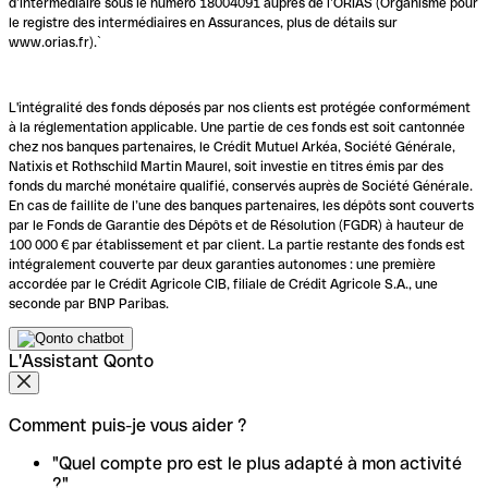
d’intermédiaire sous le numéro 18004091 auprès de l’ORIAS (Organisme pour
le registre des intermédiaires en Assurances, plus de détails sur
www.orias.fr).`
L'intégralité des fonds déposés par nos clients est protégée conformément
à la réglementation applicable. Une partie de ces fonds est soit cantonnée
chez nos banques partenaires, le Crédit Mutuel Arkéa, Société Générale,
Natixis et Rothschild Martin Maurel, soit investie en titres émis par des
fonds du marché monétaire qualifié, conservés auprès de Société Générale.
En cas de faillite de l’une des banques partenaires, les dépôts sont couverts
par le Fonds de Garantie des Dépôts et de Résolution (FGDR) à hauteur de
100 000 € par établissement et par client. La partie restante des fonds est
intégralement couverte par deux garanties autonomes : une première
accordée par le Crédit Agricole CIB, filiale de Crédit Agricole S.A., une
seconde par BNP Paribas.
L'Assistant Qonto
Comment puis-je vous aider ?
"Quel compte pro est le plus adapté à mon activité
?"