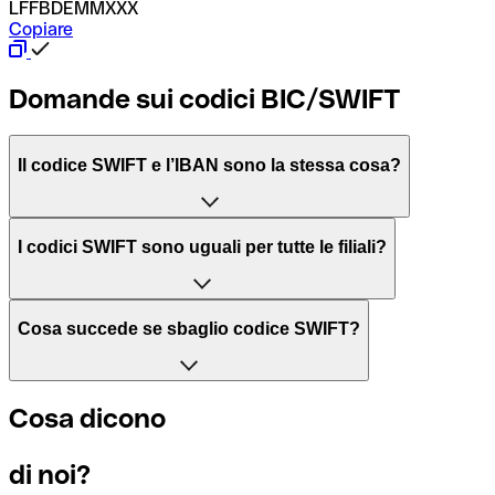
LFFBDEMMXXX
Copiare
Domande sui codici BIC/SWIFT
Il codice SWIFT e l’IBAN sono la stessa cosa?
L'acronimo SWIFT sta per “Society for Worldwide Interbank 
I codici SWIFT sono uguali per tutte le filiali?
Il BIC, invece, sta per “Bank Identifier Code” ed è una sequ
Dipende dalle banche. In alcuni casi le banche utilizzano lo
Cosa succede se sbaglio codice SWIFT?
filiale.
Se per caso invii un pagamento a un codice SWIFT esistente
Cosa dicono
Per sapere a quale filiale fa riferimento un codice SWIFT, è 
Altrimenti significa che è il codice di una delle filiali locali.
di noi?
Se ti accorgi di aver usato un codice SWIFT sbagliato, cont