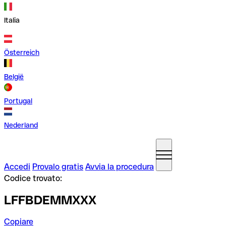
Italia
Österreich
België
Portugal
Nederland
Accedi
Provalo gratis
Avvia la procedura
Codice trovato:
LFFBDEMMXXX
Copiare