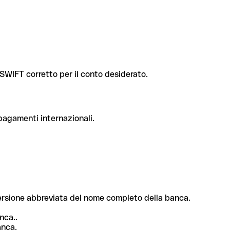
e SWIFT corretto per il conto desiderato.
 pagamenti internazionali.
 versione abbreviata del nome completo della banca.
nca..
anca.