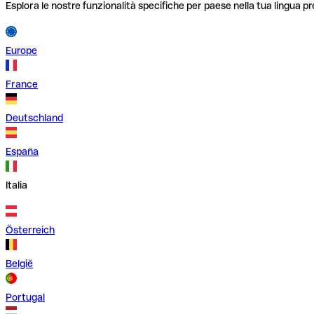
Esplora le nostre funzionalità specifiche per paese nella tua lingua pr
Europe
France
Deutschland
España
Italia
Österreich
België
Portugal