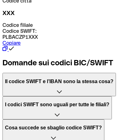
Codice città
XXX
Codice filiale
Codice SWIFT:
PLBACZP1XXX
Copiare
Domande sui codici BIC/SWIFT
Il codice SWIFT e l’IBAN sono la stessa cosa?
L'acronimo SWIFT sta per “Society for Worldwide
I codici SWIFT sono uguali per tutte le filiali?
Interbank Financial Telecommunication”, una rete globale
per l’elaborazione dei pagamenti tra diversi Paesi.
Dipende dalle banche. In alcuni casi le banche utilizzano
Cosa succede se sbaglio codice SWIFT?
lo stesso codice SWIFT per filiali diverse. In altri casi, le
Il BIC, invece, sta per “Bank Identifier Code” ed è una
banche preferiscono avere un codice SWIFT dedicato per