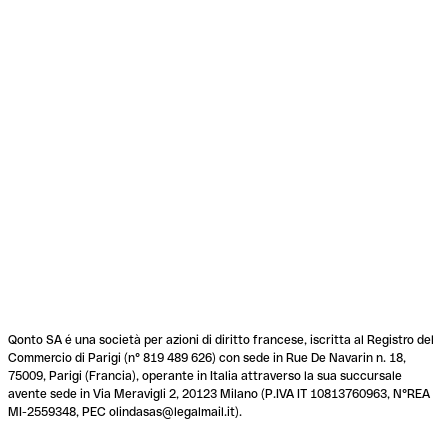
Qonto SA é una società per azioni di diritto francese, iscritta al Registro del
Commercio di Parigi (n° 819 489 626) con sede in Rue De Navarin n. 18,
75009, Parigi (Francia), operante in Italia attraverso la sua succursale
avente sede in Via Meravigli 2, 20123 Milano (P.IVA IT 10813760963, N°REA
MI-2559348, PEC olindasas@legalmail.it).