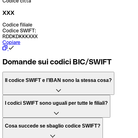
Codice città
XXX
Codice filiale
Codice SWIFT:
RDDKDKKKXXX
Copiare
Domande sui codici BIC/SWIFT
Il codice SWIFT e l’IBAN sono la stessa cosa?
L'acronimo SWIFT sta per “Society for Worldwide
I codici SWIFT sono uguali per tutte le filiali?
Interbank Financial Telecommunication”, una rete globale
per l’elaborazione dei pagamenti tra diversi Paesi.
Dipende dalle banche. In alcuni casi le banche utilizzano
Cosa succede se sbaglio codice SWIFT?
lo stesso codice SWIFT per filiali diverse. In altri casi, le
Il BIC, invece, sta per “Bank Identifier Code” ed è una
banche preferiscono avere un codice SWIFT dedicato per