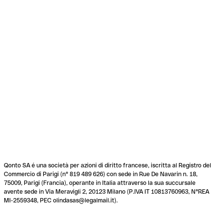
Qonto SA é una società per azioni di diritto francese, iscritta al Registro del
Commercio di Parigi (n° 819 489 626) con sede in Rue De Navarin n. 18,
75009, Parigi (Francia), operante in Italia attraverso la sua succursale
avente sede in Via Meravigli 2, 20123 Milano (P.IVA IT 10813760963, N°REA
MI-2559348, PEC olindasas@legalmail.it).