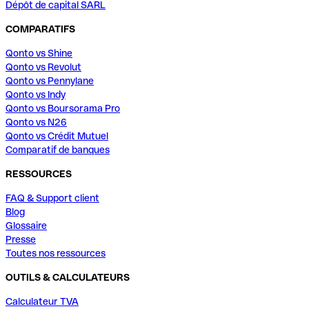
Dépôt de capital SARL
COMPARATIFS
Qonto vs Shine
Qonto vs Revolut
Qonto vs Pennylane
Qonto vs Indy
Qonto vs Boursorama Pro
Qonto vs N26
Qonto vs Crédit Mutuel
Comparatif de banques
RESSOURCES
FAQ & Support client
Blog
Glossaire
Presse
Toutes nos ressources
OUTILS & CALCULATEURS
Calculateur TVA