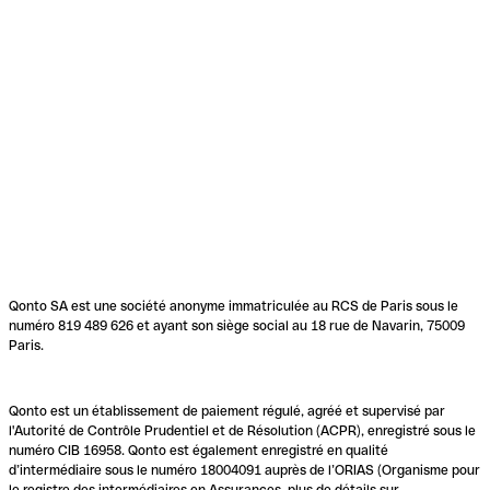
Qonto SA est une société anonyme immatriculée au RCS de Paris sous le
numéro 819 489 626 et ayant son siège social au 18 rue de Navarin, 75009
Paris.
Qonto est un établissement de paiement régulé, agréé et supervisé par
l'Autorité de Contrôle Prudentiel et de Résolution (ACPR), enregistré sous le
numéro CIB 16958. Qonto est également enregistré en qualité
d’intermédiaire sous le numéro 18004091 auprès de l’ORIAS (Organisme pour
le registre des intermédiaires en Assurances, plus de détails sur