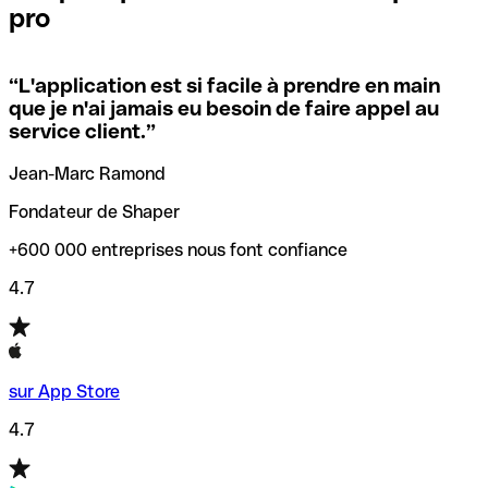
pro
locales.
Pour éviter ces erreurs, Qonto a créé un outil de
vérification/recherche de codes SWIFT. Ainsi, vous pouvez
“
L'application est si facile à prendre en main
Si vous n'êtes pas sûr du code SWIFT que vous devriez
trouver et vérifier vos codes SWIFT avant de réaliser vos
que je n'ai jamais eu besoin de faire appel au
utiliser, nous avons développé un outil de recherche de
transferts d’argent.
service client.
”
codes SWIFT par nom de banque.
Jean-Marc Ramond
Fondateur de Shaper
+600 000 entreprises nous font confiance
4.7
sur App Store
4.7