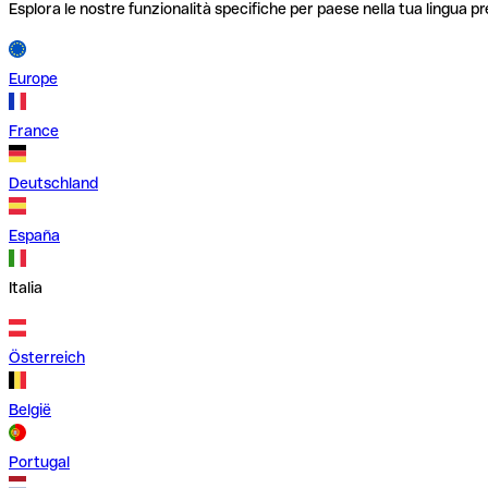
Esplora le nostre funzionalità specifiche per paese nella tua lingua pr
Europe
France
Deutschland
España
Italia
Österreich
België
Portugal