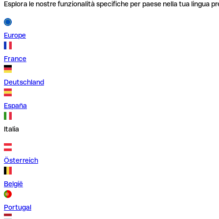
Esplora le nostre funzionalità specifiche per paese nella tua lingua pr
Europe
France
Deutschland
España
Italia
Österreich
België
Portugal