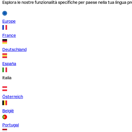
Esplora le nostre funzionalità specifiche per paese nella tua lingua pr
Europe
France
Deutschland
España
Italia
Österreich
België
Portugal