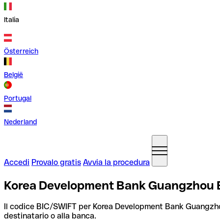
Italia
Österreich
België
Portugal
Nederland
Accedi
Provalo gratis
Avvia la procedura
Korea Development Bank Guangzhou B
Il codice BIC/SWIFT per Korea Development Bank Guangzh
destinatario o alla banca.