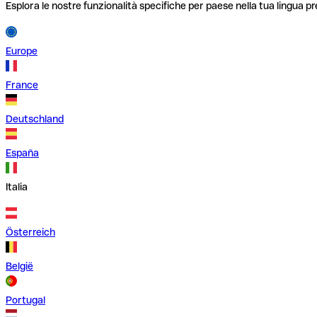
Esplora le nostre funzionalità specifiche per paese nella tua lingua pr
Europe
France
Deutschland
España
Italia
Österreich
België
Portugal