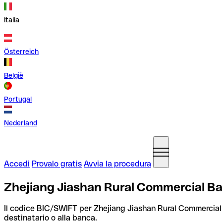
Italia
Österreich
België
Portugal
Nederland
Accedi
Provalo gratis
Avvia la procedura
Zhejiang Jiashan Rural Commercial B
Il codice BIC/SWIFT per Zhejiang Jiashan Rural Commerci
destinatario o alla banca.