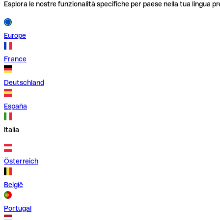
Esplora le nostre funzionalità specifiche per paese nella tua lingua pr
Europe
France
Deutschland
España
Italia
Österreich
België
Portugal