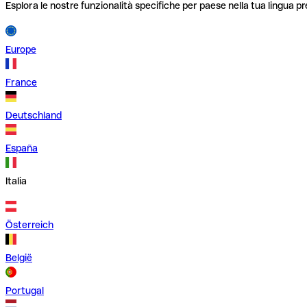
Esplora le nostre funzionalità specifiche per paese nella tua lingua pr
Europe
France
Deutschland
España
Italia
Österreich
België
Portugal