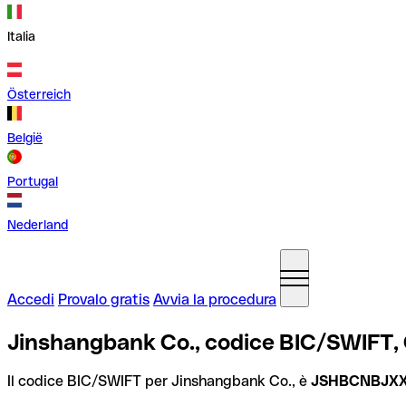
Italia
Österreich
België
Portugal
Nederland
Accedi
Provalo gratis
Avvia la procedura
Jinshangbank Co., codice BIC/SWIFT,
Il codice BIC/SWIFT per Jinshangbank Co., è
JSHBCNBJX