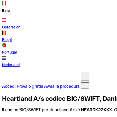
Italia
Österreich
België
Portugal
Nederland
Accedi
Provalo gratis
Avvia la procedura
Heartland A/s codice BIC/SWIFT, Dan
Il codice BIC/SWIFT per Heartland A/s è
HEARDK22XXX
. 