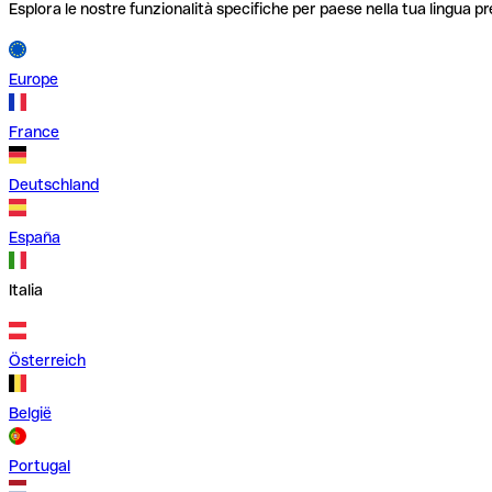
Esplora le nostre funzionalità specifiche per paese nella tua lingua pr
Europe
France
Deutschland
España
Italia
Österreich
België
Portugal