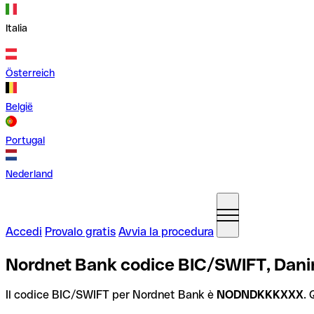
Italia
Österreich
België
Portugal
Nederland
Accedi
Provalo gratis
Avvia la procedura
Nordnet Bank codice BIC/SWIFT, Dan
Il codice BIC/SWIFT per Nordnet Bank è
NODNDKKKXXX
. 