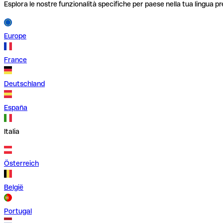
Esplora le nostre funzionalità specifiche per paese nella tua lingua pr
Europe
France
Deutschland
España
Italia
Österreich
België
Portugal