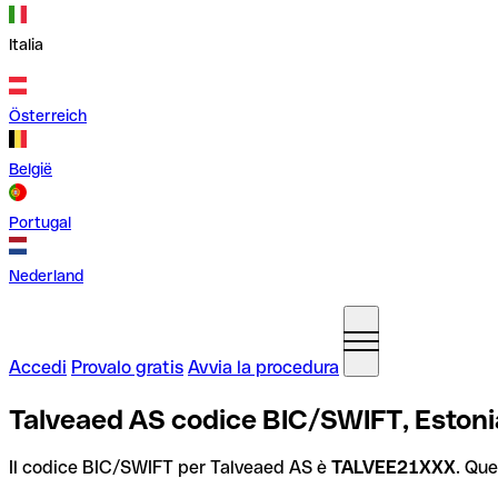
Italia
Österreich
België
Portugal
Nederland
Accedi
Provalo gratis
Avvia la procedura
Talveaed AS codice BIC/SWIFT, Estoni
Il codice BIC/SWIFT per Talveaed AS è
TALVEE21XXX
. Que