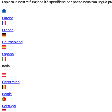
Esplora le nostre funzionalità specifiche per paese nella tua lingua pr
Europe
France
Deutschland
España
Italia
Österreich
België
Portugal