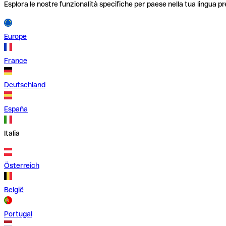
Esplora le nostre funzionalità specifiche per paese nella tua lingua pr
Europe
France
Deutschland
España
Italia
Österreich
België
Portugal