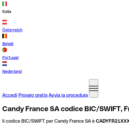
Italia
Österreich
België
Portugal
Nederland
Accedi
Provalo gratis
Avvia la procedura
Candy France SA codice BIC/SWIFT, F
Il codice BIC/SWIFT per Candy France SA è
CADYFR21XX