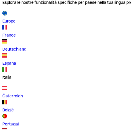
Esplora le nostre funzionalità specifiche per paese nella tua lingua pr
Europe
France
Deutschland
España
Italia
Österreich
België
Portugal