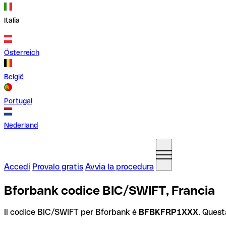
Italia
Österreich
België
Portugal
Nederland
Accedi
Provalo gratis
Avvia la procedura
Bforbank codice BIC/SWIFT, Francia
Il codice BIC/SWIFT per Bforbank è
BFBKFRP1XXX
. Quest