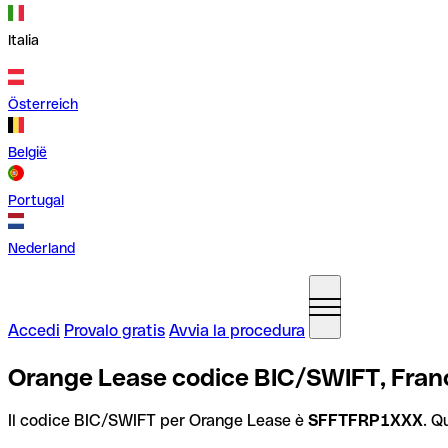
Italia
Österreich
België
Portugal
Nederland
Accedi
Provalo gratis
Avvia la procedura
Orange Lease codice BIC/SWIFT, Fran
Il codice BIC/SWIFT per Orange Lease è
SFFTFRP1XXX
. Q