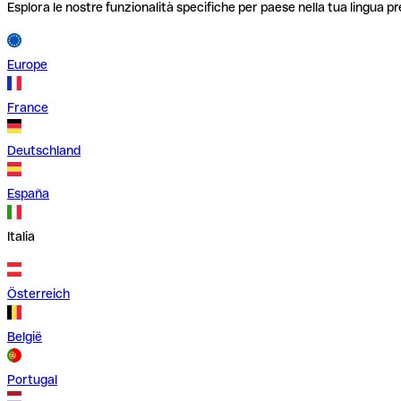
Esplora le nostre funzionalità specifiche per paese nella tua lingua pr
Europe
France
Deutschland
España
Italia
Österreich
België
Portugal