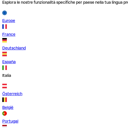
Esplora le nostre funzionalità specifiche per paese nella tua lingua pr
Europe
France
Deutschland
España
Italia
Österreich
België
Portugal