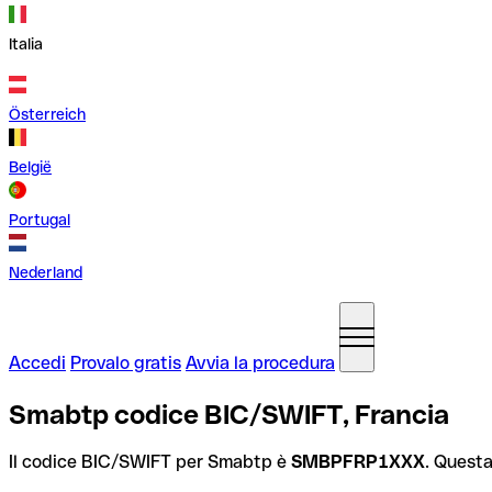
Italia
Österreich
België
Portugal
Nederland
Accedi
Provalo gratis
Avvia la procedura
Smabtp codice BIC/SWIFT, Francia
Il codice BIC/SWIFT per Smabtp è
SMBPFRP1XXX
. Questa