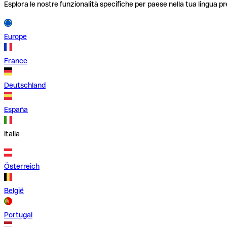
Esplora le nostre funzionalità specifiche per paese nella tua lingua pr
Europe
France
Deutschland
España
Italia
Österreich
België
Portugal