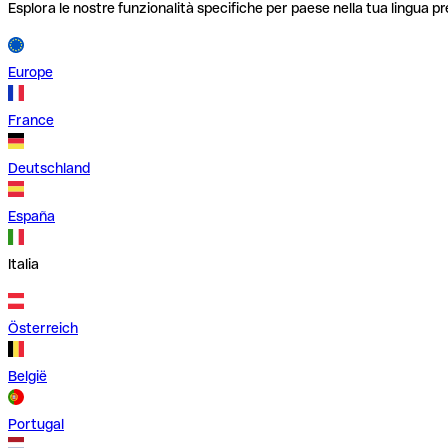
Esplora le nostre funzionalità specifiche per paese nella tua lingua pr
Europe
France
Deutschland
España
Italia
Österreich
België
Portugal