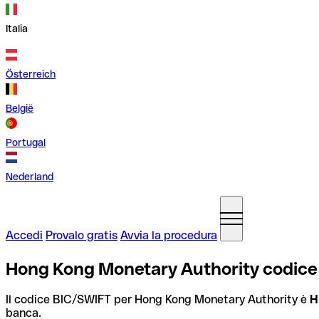
Italia
Österreich
België
Portugal
Nederland
Accedi
Provalo gratis
Avvia la procedura
Hong Kong Monetary Authority codic
Il codice BIC/SWIFT per Hong Kong Monetary Authority è
H
banca.